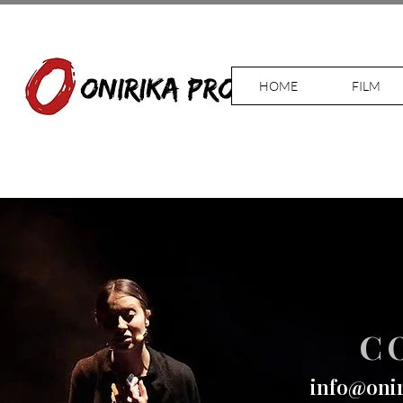
HOME
FILM
C
info@onir