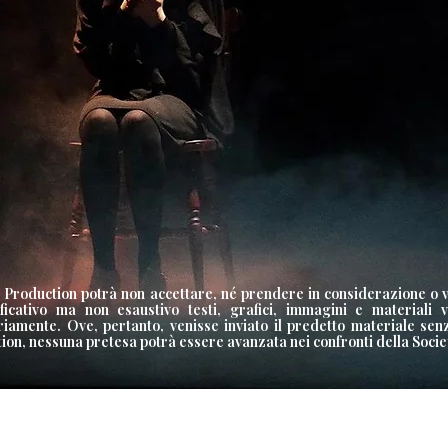
 Production potrà non accettare, né prendere in considerazione o vi
ficativo ma non esaustivo testi, grafici, immagini e materiali
riamente. Ove, pertanto, venisse inviato il predetto materiale senz
ion, nessuna pretesa potrà essere avanzata nei confronti della Società